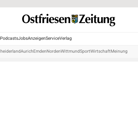
Podcasts
Jobs
Anzeigen
Service
Verlag
heiderland
Aurich
Emden
Norden
Wittmund
Sport
Wirtschaft
Meinung