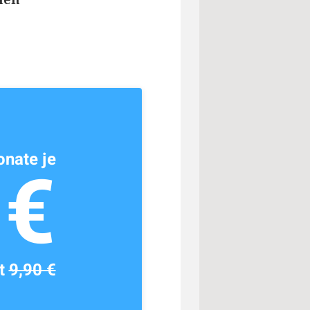
nate je
1€
tt
9,90 €