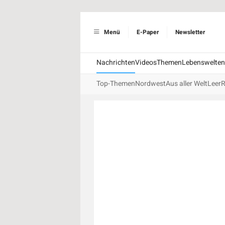
Menü
E-Paper
Newsletter
Nachrichten
Videos
Themen
Lebenswelten
Top-Themen
Nordwest
Aus aller Welt
Leer
R