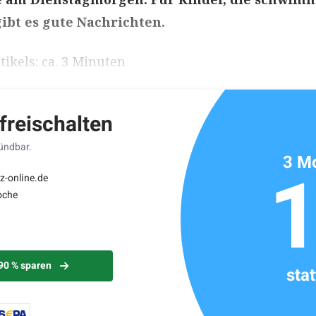
gibt es gute Nachrichten.
ikels: ca. 3 Minuten
 freischalten
kündbar.
3 Mo
z-online.de
oche
 90 % sparen
sta