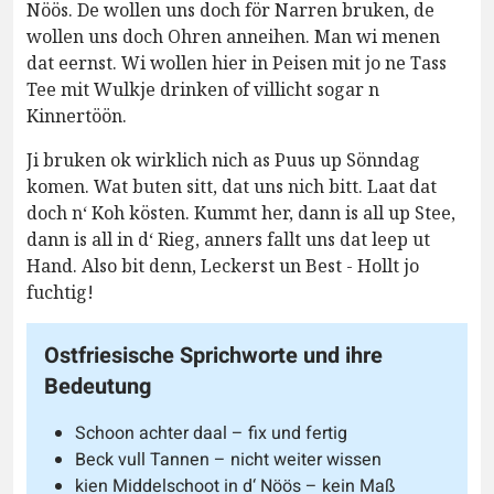
Nöös. De wollen uns doch för Narren bruken, de
wollen uns doch Ohren anneihen. Man wi menen
dat eernst. Wi wollen hier in Peisen mit jo ne Tass
Tee mit Wulkje drinken of villicht sogar n
Kinnertöön.
Ji bruken ok wirklich nich as Puus up Sönndag
komen. Wat buten sitt, dat uns nich bitt. Laat dat
doch n‘ Koh kösten. Kummt her, dann is all up Stee,
dann is all in d‘ Rieg, anners fallt uns dat leep ut
Hand. Also bit denn, Leckerst un Best - Hollt jo
fuchtig!
Ostfriesische Sprichworte und ihre
Bedeutung
Schoon achter daal – fix und fertig
Beck vull Tannen – nicht weiter wissen
kien Middelschoot in d‘ Nöös – kein Maß