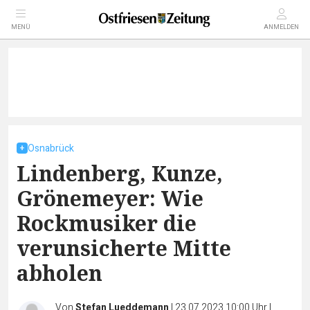
MENÜ
ANMELDEN
Osnabrück
Lindenberg, Kunze,
Grönemeyer: Wie
Rockmusiker die
verunsicherte Mitte
abholen
Von
Stefan Lueddemann
|
23.07.2023 10:00 Uhr
|