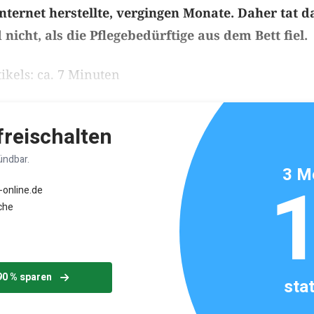
nternet herstellte, vergingen Monate. Daher tat d
icht, als die Pflegebedürftige aus dem Bett fiel.
ikels: ca. 7 Minuten
 freischalten
ündbar.
3 M
-online.de
che
90 % sparen
sta