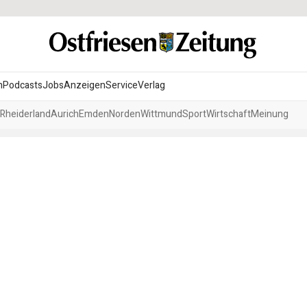
n
Podcasts
Jobs
Anzeigen
Service
Verlag
Rheiderland
Aurich
Emden
Norden
Wittmund
Sport
Wirtschaft
Meinung