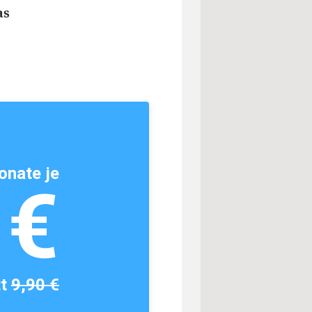
as
onate je
1€
tt
9,90 €