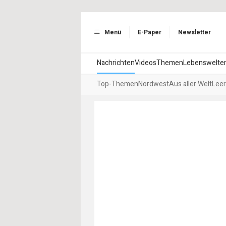
Menü
E-Paper
Newsletter
Nachrichten
Videos
Themen
Lebenswelte
Top-Themen
Nordwest
Aus aller Welt
Leer