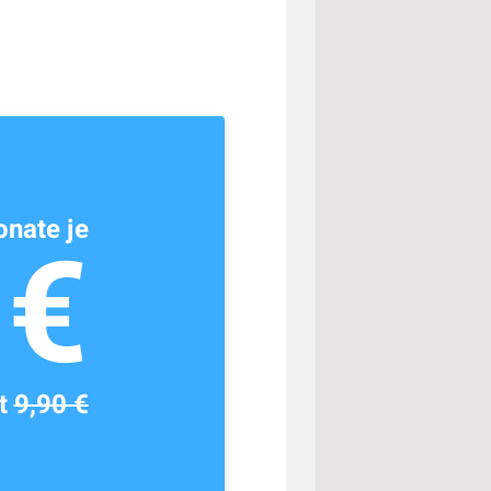
nate je
1€
tt
9,90 €