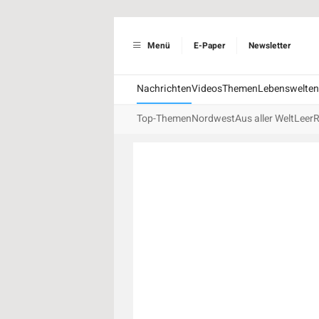
Menü
E-Paper
Newsletter
Nachrichten
Videos
Themen
Lebenswelten
Top-Themen
Nordwest
Aus aller Welt
Leer
R