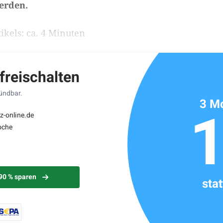
erden.
ikels: ca. 4 Minuten
 freischalten
kündbar.
3 Mo
z-online.de
oche
 90 % sparen
sta