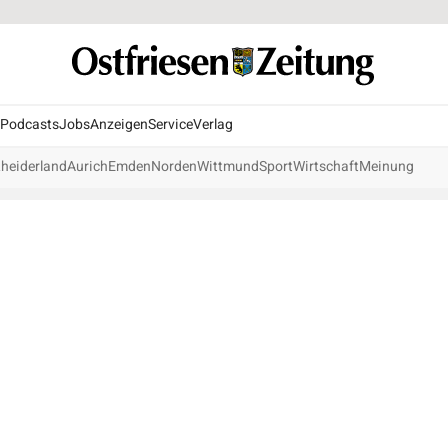
Podcasts
Jobs
Anzeigen
Service
Verlag
heiderland
Aurich
Emden
Norden
Wittmund
Sport
Wirtschaft
Meinung