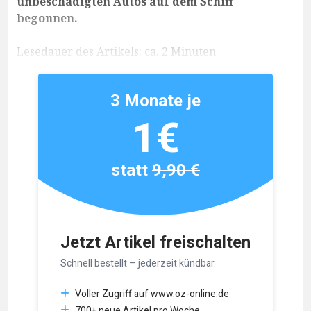
unbeschädigten Autos auf dem Schiff
begonnen.
Lesedauer des Artikels: ca. 2 Minuten
3 Monate je
1€
statt
9,90 €
Jetzt Artikel freischalten
Schnell bestellt – jederzeit kündbar.
Voller Zugriff auf www.oz-online.de
700+ neue Artikel pro Woche