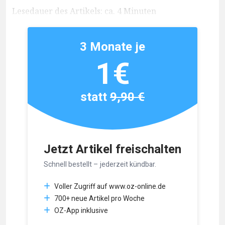
Lesedauer des Artikels: ca. 4 Minuten
3 Monate je
1€
statt
9,90 €
Jetzt Artikel freischalten
Schnell bestellt – jederzeit kündbar.
Voller Zugriff auf www.oz-online.de
700+ neue Artikel pro Woche
OZ-App inklusive