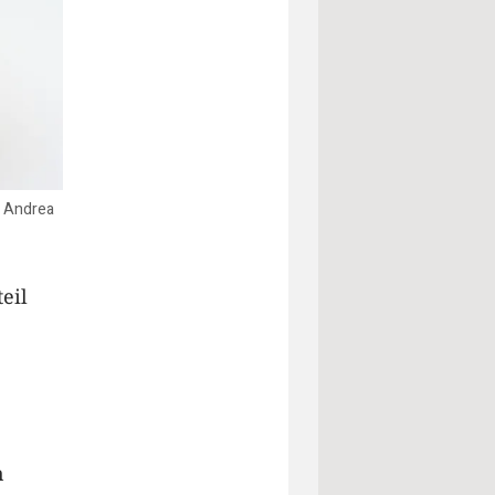
o: Andrea
eil
n