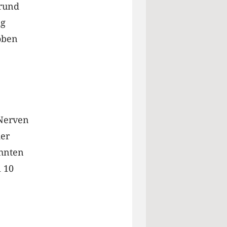
 rund
ag
 oben
 Nerven
der
ähnten
i 10
,