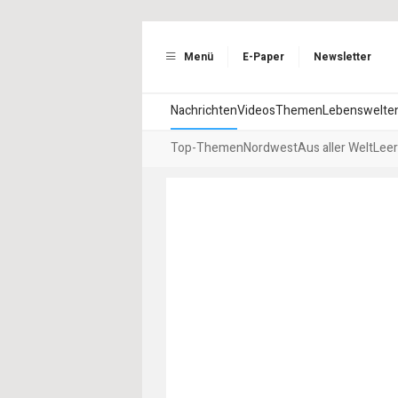
Menü
E-Paper
Newsletter
Nachrichten
Videos
Themen
Lebenswelte
Top-Themen
Nordwest
Aus aller Welt
Leer