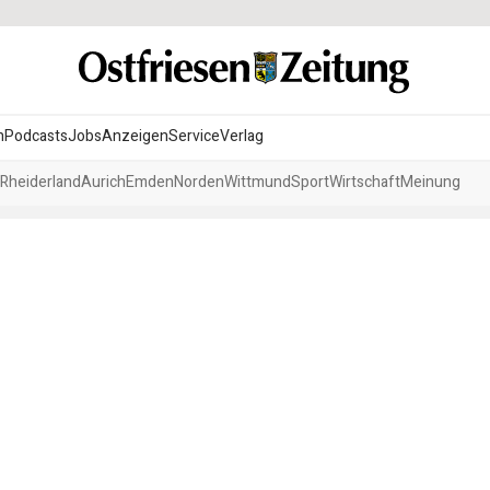
n
Podcasts
Jobs
Anzeigen
Service
Verlag
Rheiderland
Aurich
Emden
Norden
Wittmund
Sport
Wirtschaft
Meinung