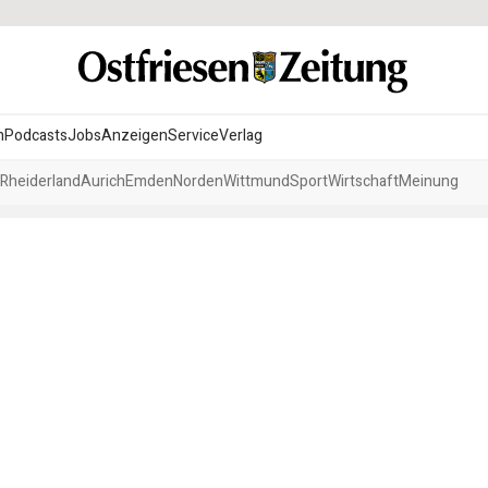
n
Podcasts
Jobs
Anzeigen
Service
Verlag
Rheiderland
Aurich
Emden
Norden
Wittmund
Sport
Wirtschaft
Meinung