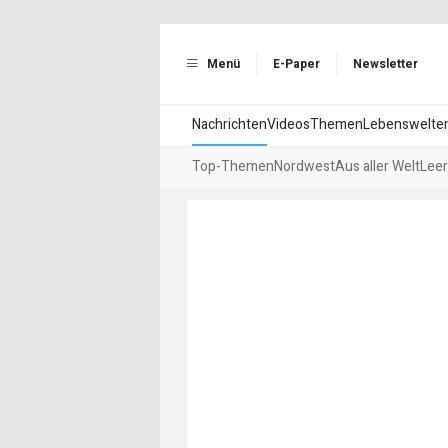
Menü
E-Paper
Newsletter
Nachrichten
Videos
Themen
Lebenswelte
Top-Themen
Nordwest
Aus aller Welt
Leer