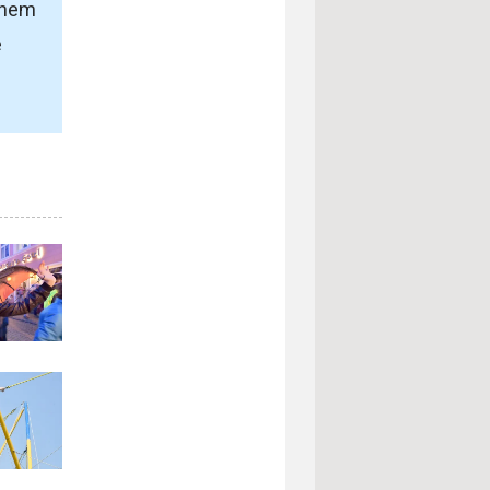
einem
e