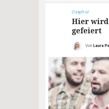
O’zapft is!
Hier wird
gefeiert
Von
Laura P