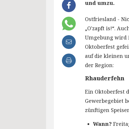
und umzu.
Ostfriesland - Ni
„O'zapft is!“. Au
Umgebung wird i
Oktoberfest gefe
auf die kleinen 
der Region:
Rhauderfehn
Ein Oktoberfest 
Gewerbegebiet be
zünftigen Speise
Wann?
Freita