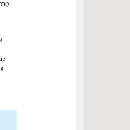
 BBQ
i
ie
ng