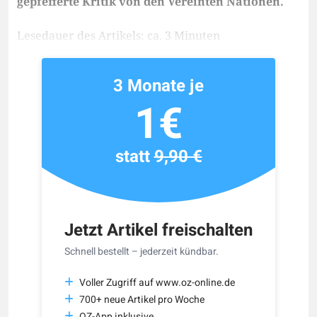
gepfefferte Kritik von den Vereinten Nationen.
Lesedauer des Artikels: ca. 3 Minuten
3 Monate je
1€
statt
9,90 €
Jetzt Artikel freischalten
Schnell bestellt – jederzeit kündbar.
Voller Zugriff auf www.oz-online.de
700+ neue Artikel pro Woche
OZ-App inklusive