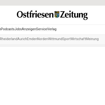
n
Podcasts
Jobs
Anzeigen
Service
Verlag
Rheiderland
Aurich
Emden
Norden
Wittmund
Sport
Wirtschaft
Meinung