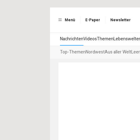
Menü
E-Paper
Newsletter
Nachrichten
Videos
Themen
Lebenswelte
Top-Themen
Nordwest
Aus aller Welt
Leer