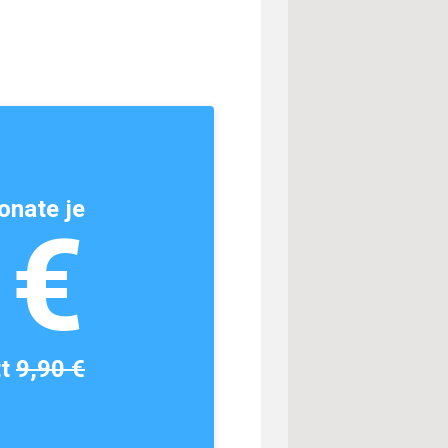
onate je
1€
tt
9,90 €