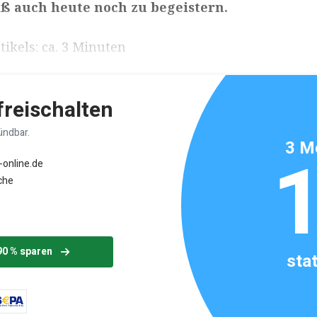
ß auch heute noch zu begeistern.
ikels: ca. 3 Minuten
 freischalten
ündbar.
3 M
-online.de
che
90 % sparen
sta