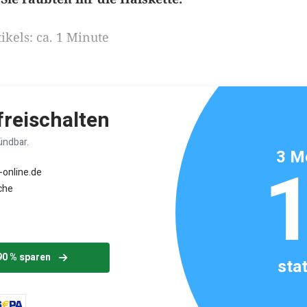
ikels: ca. 1 Minute
 freischalten
ündbar.
3 M
-online.de
che
90 % sparen
sta