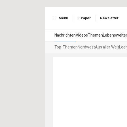
Menü
E-Paper
Newsletter
Nachrichten
Videos
Themen
Lebenswelte
Top-Themen
Nordwest
Aus aller Welt
Leer