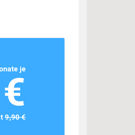
onate je
1€
tt
9,90 €