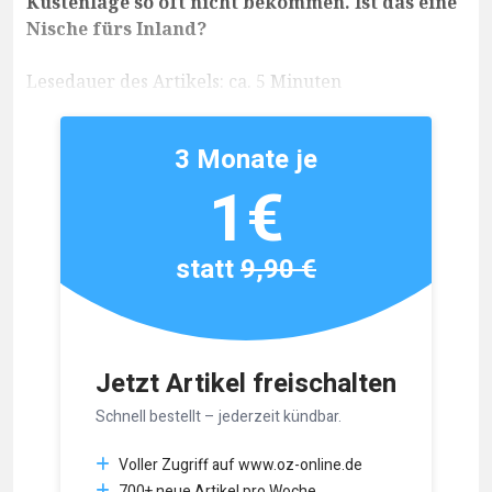
Küstenlage so oft nicht bekommen. Ist das eine
Nische fürs Inland?
Lesedauer des Artikels: ca. 5 Minuten
3 Monate je
1€
statt
9,90 €
Jetzt Artikel freischalten
Schnell bestellt – jederzeit kündbar.
Voller Zugriff auf www.oz-online.de
700+ neue Artikel pro Woche