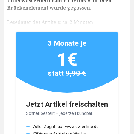
Unterwasserbetonsohle für das Hub-Dreh-
Brückenelement wurde gegossen.
Lesedauer des Artikels: ca. 2 Minuten
3 Monate je
1€
statt
9,90 €
Jetzt Artikel freischalten
Schnell bestellt – jederzeit kündbar.
Voller Zugriff auf www.oz-online.de
700+ neue Artikel pro Woche