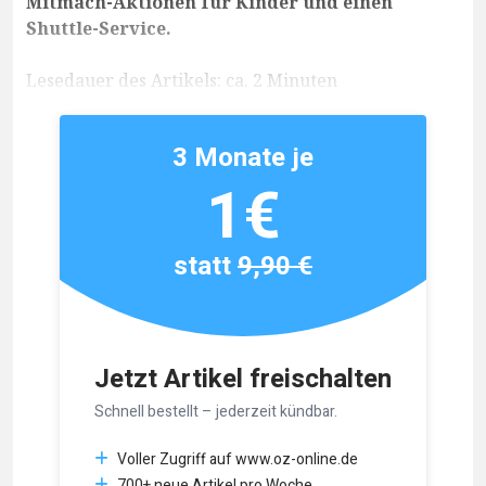
Mitmach-Aktionen für Kinder und einen
Shuttle-Service.
Lesedauer des Artikels: ca. 2 Minuten
3 Monate je
1€
statt
9,90 €
Jetzt Artikel freischalten
Schnell bestellt – jederzeit kündbar.
Voller Zugriff auf www.oz-online.de
700+ neue Artikel pro Woche