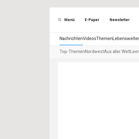
Menü
E-Paper
Newsletter
Nachrichten
Videos
Themen
Lebenswelte
Top-Themen
Nordwest
Aus aller Welt
Leer