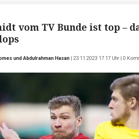
idt vom TV Bunde ist top – d
lops
Homes und Abdulrahman Hasan
|
23.11.2023 17:17 Uhr
|
0
Komm