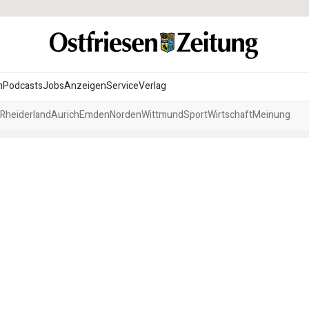
n
Podcasts
Jobs
Anzeigen
Service
Verlag
Rheiderland
Aurich
Emden
Norden
Wittmund
Sport
Wirtschaft
Meinung