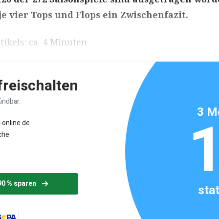
je vier Tops und Flops ein Zwischenfazit.
ikels: ca. 4 Minuten
 freischalten
ündbar.
3 M
-online.de
che
90 % sparen
sta