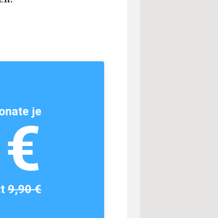
onate je
1€
tt
9,90 €