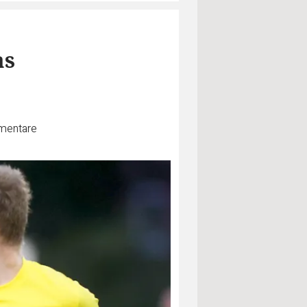
as
entare