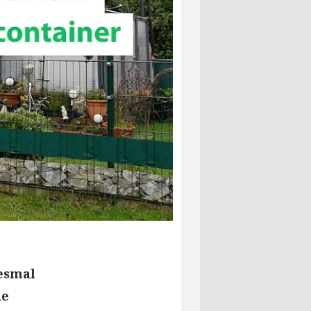
esmal
ie