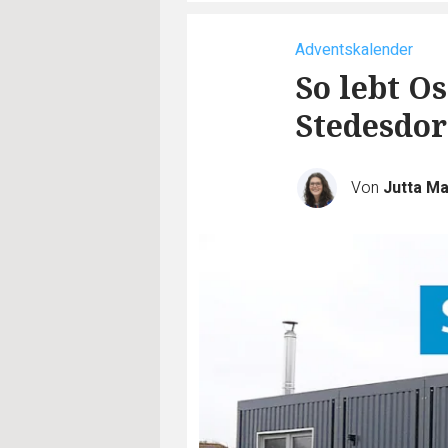
Adventskalender
So lebt O
Stedesdor
Von
Jutta M