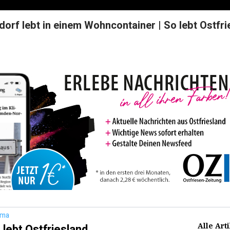
orf lebt in einem Wohncontainer | So lebt Ostfri
ema
Alle Art
 lebt Ostfriesland