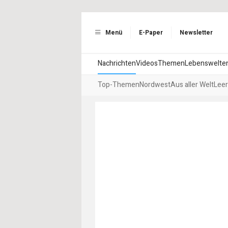
Menü
E-Paper
Newsletter
Nachrichten
Videos
Themen
Lebenswelte
Top-Themen
Nordwest
Aus aller Welt
Leer