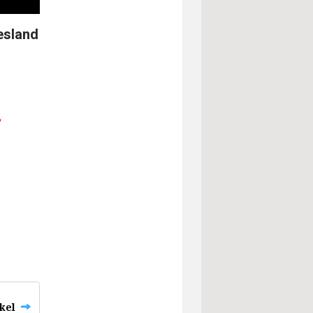
esland
ikel