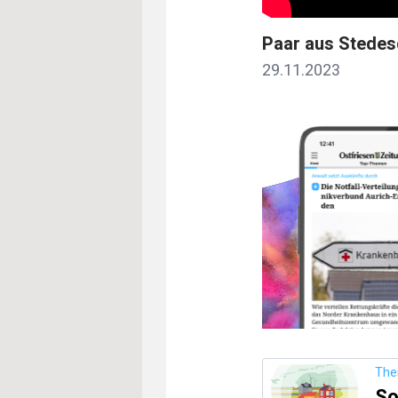
Paar aus Stedesd
29.11.2023
Th
So