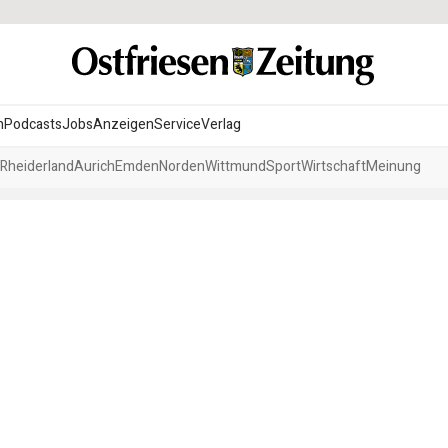
n
Podcasts
Jobs
Anzeigen
Service
Verlag
Rheiderland
Aurich
Emden
Norden
Wittmund
Sport
Wirtschaft
Meinung