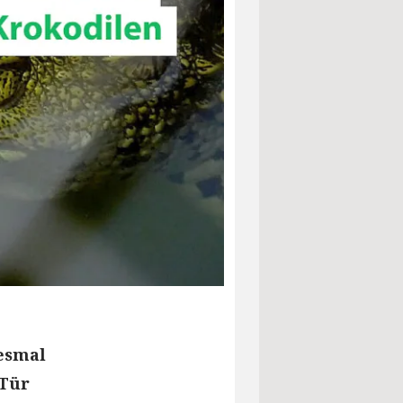
esmal
 Tür