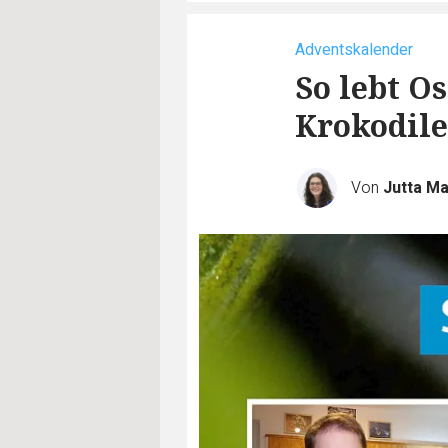
Adventskalender
So lebt O
Krokodil
Von
Jutta M