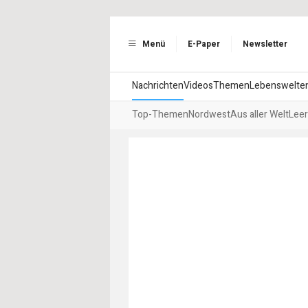
Menü
E-Paper
Newsletter
Nachrichten
Videos
Themen
Lebenswelte
Top-Themen
Nordwest
Aus aller Welt
Leer