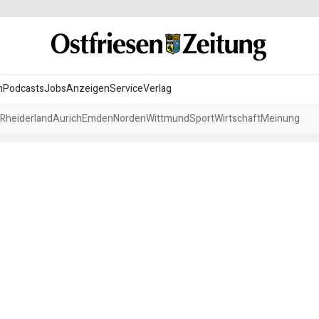
n
Podcasts
Jobs
Anzeigen
Service
Verlag
Rheiderland
Aurich
Emden
Norden
Wittmund
Sport
Wirtschaft
Meinung