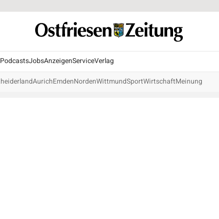
Podcasts
Jobs
Anzeigen
Service
Verlag
heiderland
Aurich
Emden
Norden
Wittmund
Sport
Wirtschaft
Meinung