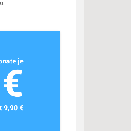
zu
nate je
1€
tt
9,90 €