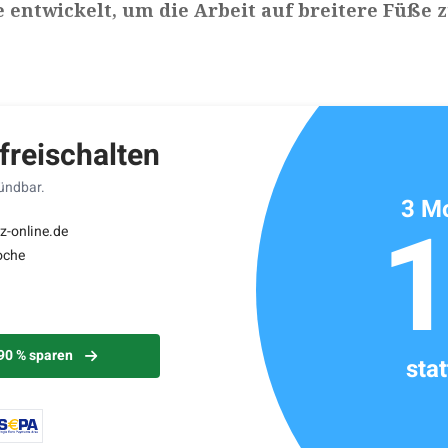
e entwickelt, um die Arbeit auf breitere Füße 
ikels: ca. 5 Minuten
 freischalten
kündbar.
3 Mo
z-online.de
oche
 90 % sparen
sta