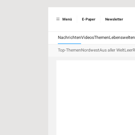
Menü
E-Paper
Newsletter
Nachrichten
Videos
Themen
Lebenswelten
Top-Themen
Nordwest
Aus aller Welt
Leer
R