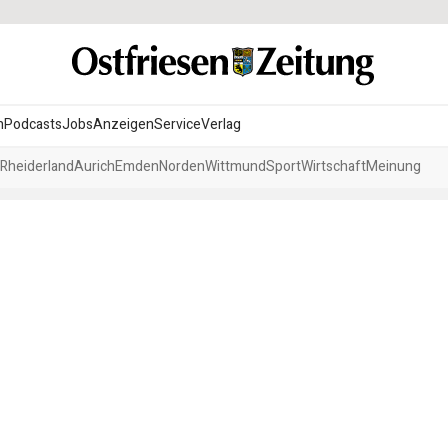
n
Podcasts
Jobs
Anzeigen
Service
Verlag
Rheiderland
Aurich
Emden
Norden
Wittmund
Sport
Wirtschaft
Meinung