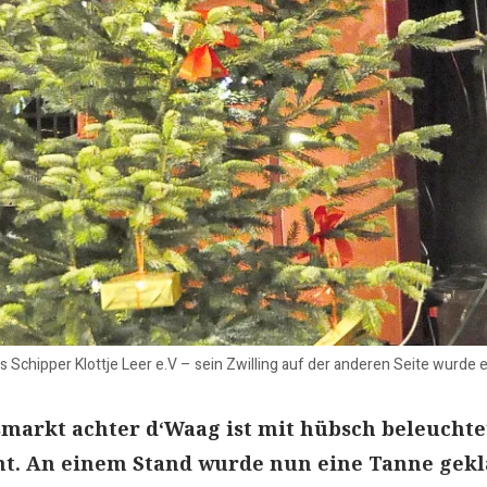
s Schipper Klottje Leer e.V – sein Zwilling auf der anderen Seite wurde 
markt achter d‘Waag ist mit hübsch beleuchte
. An einem Stand wurde nun eine Tanne gekl