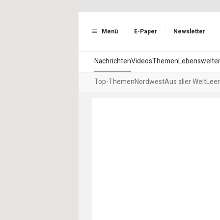
Menü
E-Paper
Newsletter
Nachrichten
Videos
Themen
Lebenswelte
Top-Themen
Nordwest
Aus aller Welt
Leer