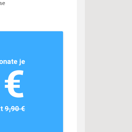
he
onate je
1€
tt
9,90 €