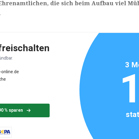
Ehrenamtlichen, die sich beim Aufbau viel Mü
.
ikels: ca. 2 Minuten
 freischalten
ündbar.
3 M
-online.de
che
90 % sparen
sta