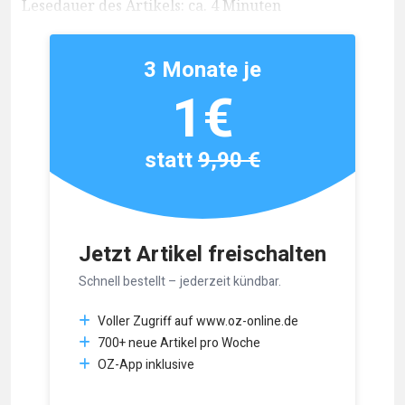
Lesedauer des Artikels: ca. 4 Minuten
3 Monate je
1€
statt
9,90 €
Jetzt Artikel freischalten
Schnell bestellt – jederzeit kündbar.
Voller Zugriff auf www.oz-online.de
700+ neue Artikel pro Woche
OZ-App inklusive