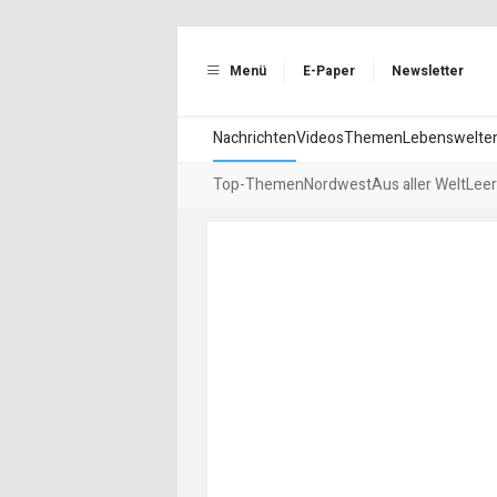
Menü
E-Paper
Newsletter
Nachrichten
Videos
Themen
Lebenswelte
Top-Themen
Nordwest
Aus aller Welt
Leer