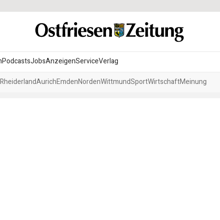
n
Podcasts
Jobs
Anzeigen
Service
Verlag
Rheiderland
Aurich
Emden
Norden
Wittmund
Sport
Wirtschaft
Meinung