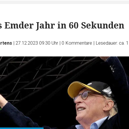
s Emder Jahr in 60 Sekunden
artens
|
27.12.2023 09:30 Uhr
|
0
Kommentare
|
Lesedauer: ca. 1