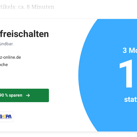
ikels: ca. 8 Minuten
 freischalten
kündbar.
3 Mo
z-online.de
oche
 90 % sparen
sta