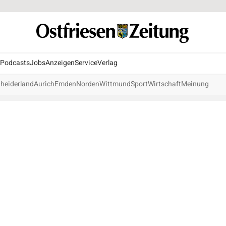
Podcasts
Jobs
Anzeigen
Service
Verlag
heiderland
Aurich
Emden
Norden
Wittmund
Sport
Wirtschaft
Meinung