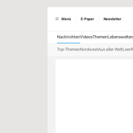
Menü
E-Paper
Newsletter
Nachrichten
Videos
Themen
Lebenswelten
Top-Themen
Nordwest
Aus aller Welt
Leer
R