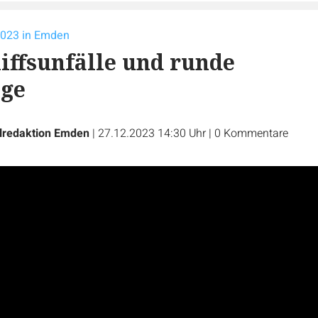
2023 in Emden
hiffsunfälle und runde
age
lredaktion Emden
|
27.12.2023 14:30 Uhr
|
0
Kommentare