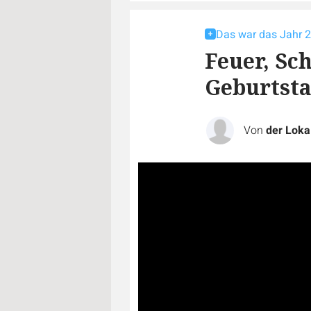
Das war das Jahr 
Feuer, Sc
Geburtst
Von
der Loka