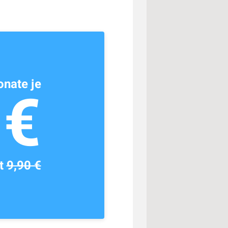
nate je
1€
tt
9,90 €