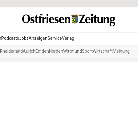
n
Podcasts
Jobs
Anzeigen
Service
Verlag
Rheiderland
Aurich
Emden
Norden
Wittmund
Sport
Wirtschaft
Meinung