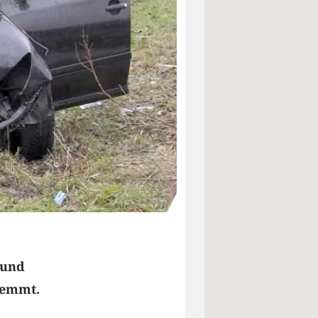
 und
klemmt.