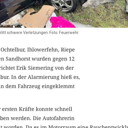
erlitt schwere Verletzungen. Foto: Feuerwehr
Ochtelbur, Ihlowerfehn, Riepe
en Sandhorst wurden gegen 12
richtet Erik Siemering von der
bur. In der Alarmierung hieß es,
 in dem Fahrzeug eingeklemmt
r ersten Kräfte konnte schnell
ben werden. Die Autofahrerin
eit worden. Da es im Motorraum eine Rauchentwick