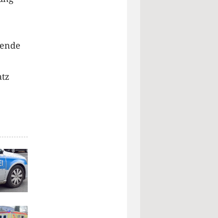
fende
atz