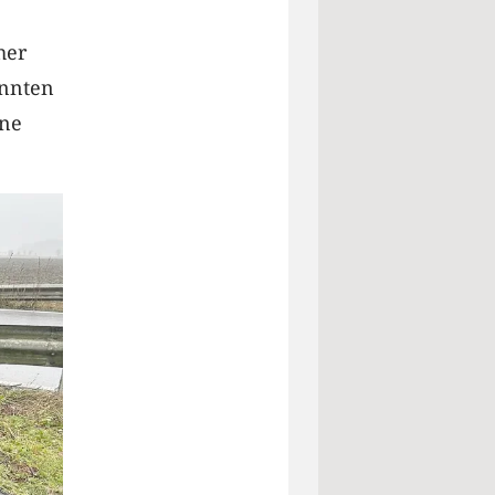
her
annten
ine