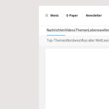
Menü
E-Paper
Newsletter
Nachrichten
Videos
Themen
Lebenswelte
Top-Themen
Nordwest
Aus aller Welt
Leer