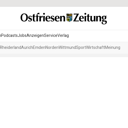
n
Podcasts
Jobs
Anzeigen
Service
Verlag
Rheiderland
Aurich
Emden
Norden
Wittmund
Sport
Wirtschaft
Meinung