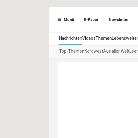
Menü
E-Paper
Newsletter
Nachrichten
Videos
Themen
Lebenswelte
Top-Themen
Nordwest
Aus aller Welt
Leer