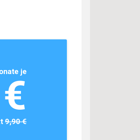
onate je
1€
tt
9,90 €