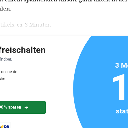
alen.
ikels: ca. 3 Minuten
 freischalten
ündbar.
3 M
-online.de
che
90 % sparen
sta