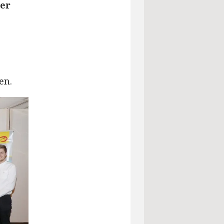
ner
en.