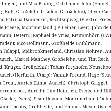
edingen, und Max Brünig, Ostrhauderfehn (Hamel,
rg Buß, Großefehn (Tjaden, Großefehn); Oliver Cas
nd Patricia Dannecker, Rechtsupweg (Elektro-Frees
de Freese, Moormerland (J.P. Leiner, Leer); John de
ann, Detern); Raphael de Vries, Krummhörn (LW
Emden); Rico Dollmann, Großheide (Kuhlmann,
in Felappi, Südbrookmerland, Christian Nöhren, Au
urich, Marcel Manthey, Großefehn, und Tim Reck,
(Krüger, Großefehn); Tobias Freyhofer, Neuschoo
rich (Herfurth, Utarp); Yannik Freund, Hage (Stüt
 Grein, Aurich (Lima, Aurich); Christoph Griggel,
orrenbrock, Aurich); Tim Heinrich, Esens, und Hil
 (Gläske, Esens); Sean Heynen, Moormerland (Diek
niel Jacobs, Großheide, und Hannes Meyer, Ostee