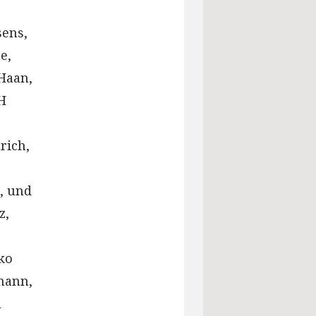
sens,
e,
 Haan,
H
rich,
, und
z,
ko
mann,
l