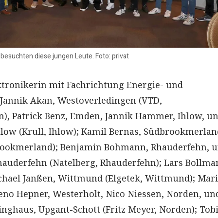
 besuchten diese jungen Leute. Foto: privat
ktronikerin mit Fachrichtung Energie- und
Jannik Akan, Westoverledingen (VTD,
), Patrick Benz, Emden, Jannik Hammer, Ihlow, u
Ihlow (Krull, Ihlow); Kamil Bernas, Südbrookmerlan
brookmerland); Benjamin Bohmann, Rhauderfehn, 
auderfehn (Natelberg, Rhauderfehn); Lars Bollma
chael Janßen, Wittmund (Elgetek, Wittmund); Mar
eno Hepner, Westerholt, Nico Niessen, Norden, un
inghaus, Upgant-Schott (Fritz Meyer, Norden); Tob