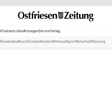
n
Podcasts
Jobs
Anzeigen
Service
Verlag
Rheiderland
Aurich
Emden
Norden
Wittmund
Sport
Wirtschaft
Meinung