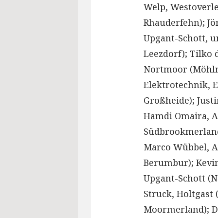
Welp, Westoverl
Rhauderfehn); Jö
Upgant-Schott, u
Leezdorf); Tilko 
Nortmoor (Möhlm
Elektrotechnik, 
Großheide); Just
Hamdi Omaira, A
Südbrookmerland 
Marco Wübbel, Au
Berumbur); Kevin
Upgant-Schott (N
Struck, Holtgast
Moormerland); Da