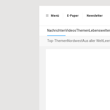
Menü
E-Paper
Newsletter
Nachrichten
Videos
Themen
Lebenswelte
Top-Themen
Nordwest
Aus aller Welt
Leer