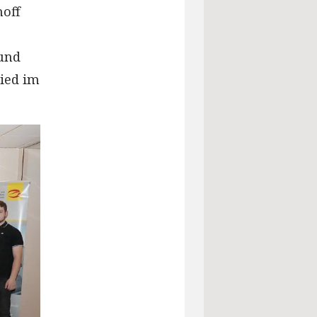
hoff
 und
lied im