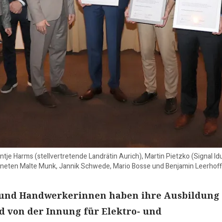
 Antje Harms (stellvertretende Landrätin Aurich), Martin Pietzko (Signal
eten Malte Munk, Jannik Schwede, Mario Bosse und Benjamin Leerhoff a
und Handwerkerinnen haben ihre Ausbildung
nd von der Innung für Elektro- und