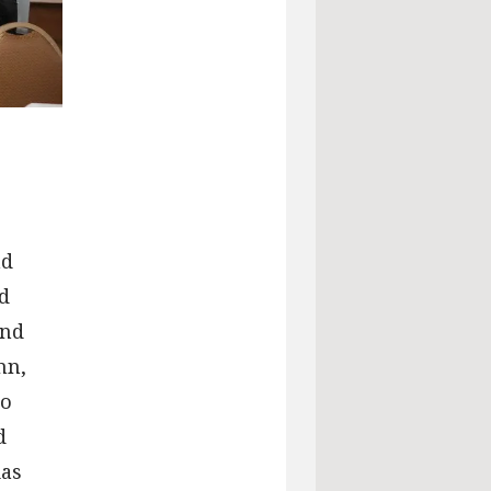
nd
d
und
nn,
io
d
ias