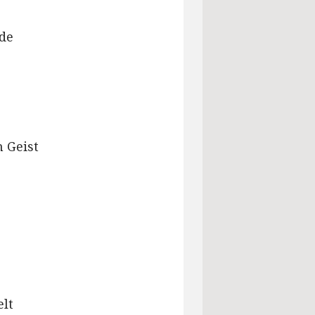
de
 Geist
elt