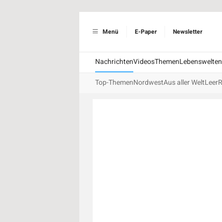
Menü
E-Paper
Newsletter
Nachrichten
Videos
Themen
Lebenswelten
Top-Themen
Nordwest
Aus aller Welt
Leer
R