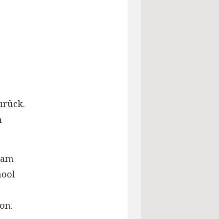
urück.
n
 am
hool
on.