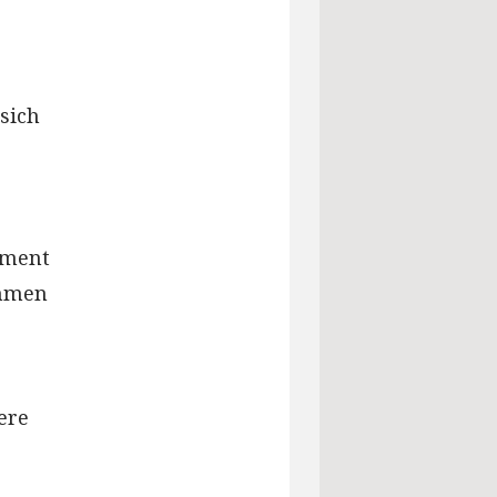
sich
oment
ommen
ere