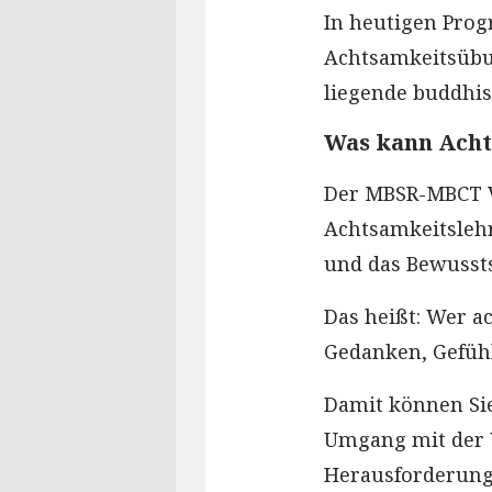
In heutigen Pro
Achtsamkeitsübun
liegende buddhis
Was kann Ach
Der MBSR-MBCT 
Achtsamkeitslehr
und das Bewussts
Das heißt: Wer a
Gedanken, Gefüh
Damit können Sie
Umgang mit der W
Herausforderunge