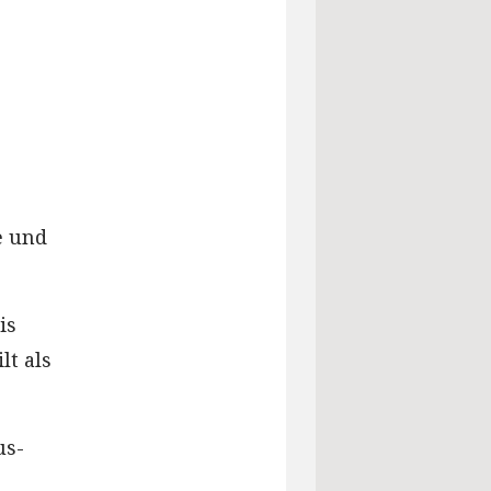
e und
is
lt als
us-