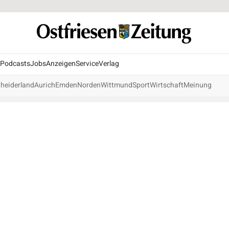
Podcasts
Jobs
Anzeigen
Service
Verlag
heiderland
Aurich
Emden
Norden
Wittmund
Sport
Wirtschaft
Meinung