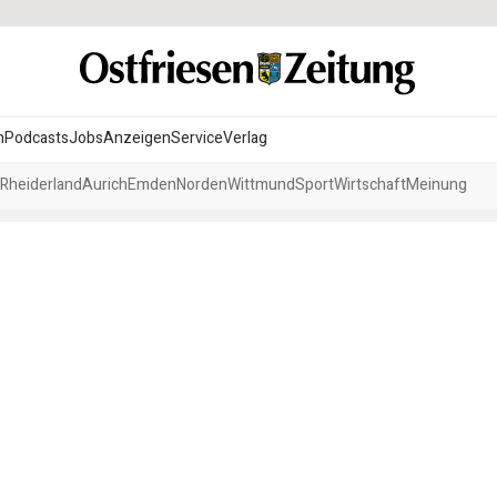
n
Podcasts
Jobs
Anzeigen
Service
Verlag
Rheiderland
Aurich
Emden
Norden
Wittmund
Sport
Wirtschaft
Meinung