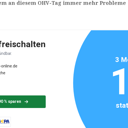
lem an diesem OHV-Tag immer mehr Probleme
ikels: ca. 3 Minuten
 freischalten
ündbar.
3 M
-online.de
che
90 % sparen
sta