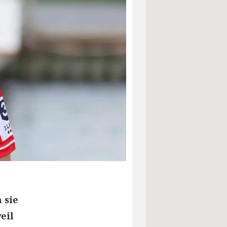
 sie
eil