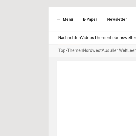
Menü
E-Paper
Newsletter
Nachrichten
Videos
Themen
Lebenswelte
Top-Themen
Nordwest
Aus aller Welt
Leer