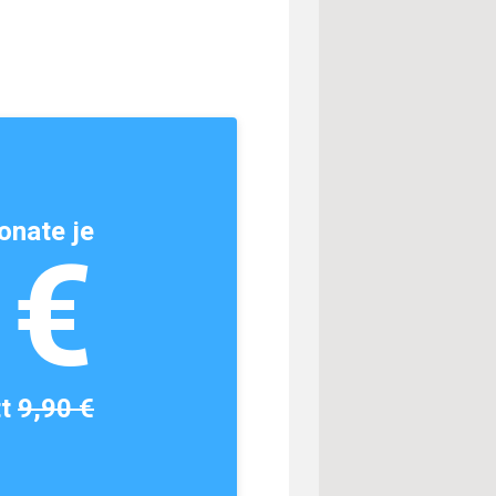
onate je
1€
tt
9,90 €