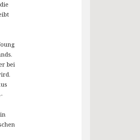
die
eibt
 Young
ands.
er bei
ird.
aus
-
in
ischen