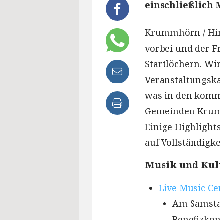
einschließlich 
Krummhörn / Hint
vorbei und der F
Startlöchern. Wi
Veranstaltungska
was in den komm
Gemeinden Krumm
Einige Highlight
auf Vollständigk
Musik und Kul
Live Music Ce
Am Samstag
Benefizkon