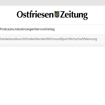
Podcasts
Jobs
Anzeigen
Service
Verlag
heiderland
Aurich
Emden
Norden
Wittmund
Sport
Wirtschaft
Meinung