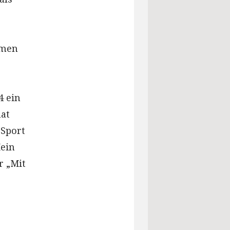
amen
4 ein
at
 Sport
Mein
r „Mit