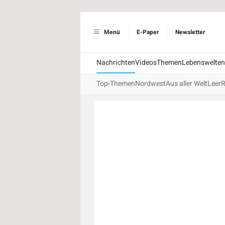
Menü
E-Paper
Newsletter
Nachrichten
Videos
Themen
Lebenswelten
Top-Themen
Nordwest
Aus aller Welt
Leer
R