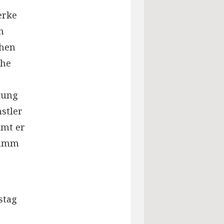
erke
m
chen
che
gung
stler
mmt er
ramm
stag