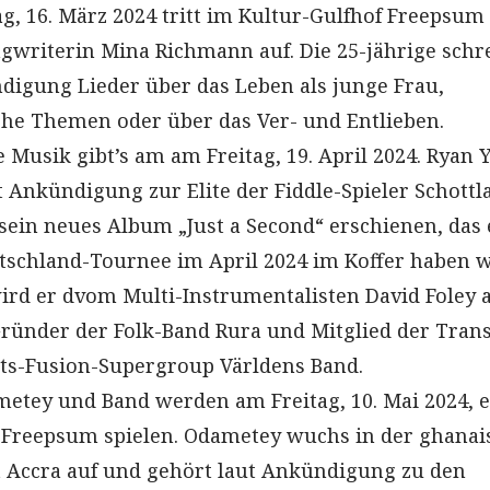
, 16. März 2024 tritt im Kultur-Gulfhof Freepsum 
gwriterin Mina Richmann auf. Die 25-jährige schr
digung Lieder über das Leben als junge Frau,
che Themen oder über das Ver- und Entlieben.
e Musik gibt’s am am Freitag, 19. April 2024. Ryan
t Ankündigung zur Elite der Fiddle-Spieler Schottl
 sein neues Album „Just a Second“ erschienen, das 
tschland-Tournee im April 2024 im Koffer haben w
wird er dvom Multi-Instrumentalisten David Foley 
ründer der Folk-Band Rura und Mitglied der Trans
ts-Fusion-Supergroup Världens Band.
metey und Band werden am Freitag, 10. Mai 2024, e
 Freepsum spielen. Odametey wuchs in der ghana
 Accra auf und gehört laut Ankündigung zu den