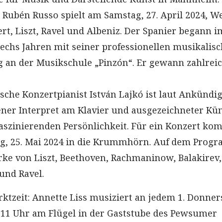
t Rubén Russo spielt am Samstag, 27. April 2024, W
rt, Liszt, Ravel und Albeniz. Der Spanier begann i
sechs Jahren mit seiner professionellen musikalis
 an der Musikschule „Pinzón“. Er gewann zahlrei
sche Konzertpianist István Lajkó ist laut Ankündi
ener Interpret am Klavier und ausgezeichneter Kün
faszinierenden Persönlichkeit. Für ein Konzert ko
g, 25. Mai 2024 in die Krummhörn. Auf dem Prog
ke von Liszt, Beethoven, Rachmaninow, Balakirev,
und Ravel.
ktzeit: Annette Liss musiziert an jedem 1. Donner
11 Uhr am Flügel in der Gaststube des Pewsumer