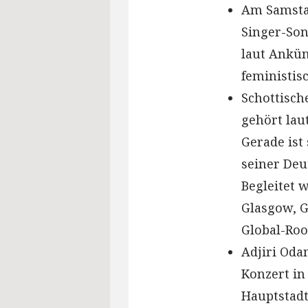
Am Samstag
Singer-Son
laut Ankün
feministis
Schottisch
gehört lau
Gerade ist
seiner Deu
Begleitet 
Glasgow, G
Global-Roo
Adjiri Oda
Konzert in
Hauptstadt