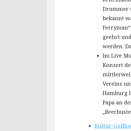
Drummer un
bekannt wa
Ferryman“ 
geehrt und
werden. Da
Im Live Mu
Konzert de
mittlerwei
Vereins un
Hamburg lie
Papa an de
„Beerbuste
Kultur-Gulfh