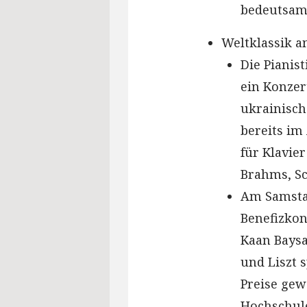
bedeutsams
Weltklassik a
Die Pianis
ein Konzer
ukrainisch
bereits im
für Klavie
Brahms, S
Am Samstag
Benefizkon
Kaan Baysa
und Liszt 
Preise gew
Hochschule