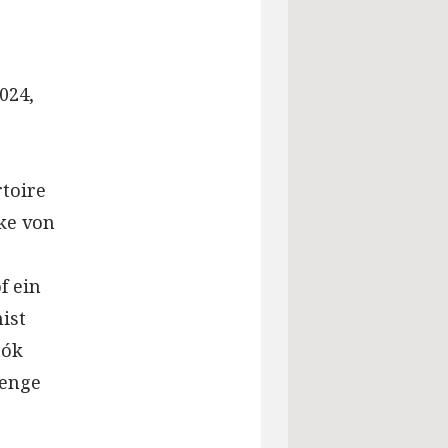
024,
rtoire
ke von
f ein
ist
tók
Menge