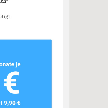
ich“
ötigt
onate je
1€
tt
9,90 €