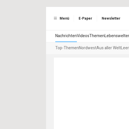
Menü
E-Paper
Newsletter
Nachrichten
Videos
Themen
Lebenswelte
Top-Themen
Nordwest
Aus aller Welt
Leer