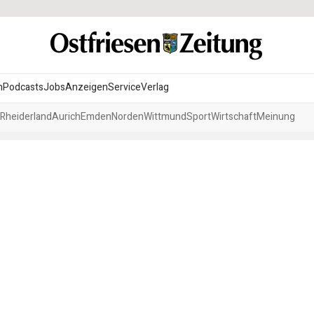
n
Podcasts
Jobs
Anzeigen
Service
Verlag
Rheiderland
Aurich
Emden
Norden
Wittmund
Sport
Wirtschaft
Meinung