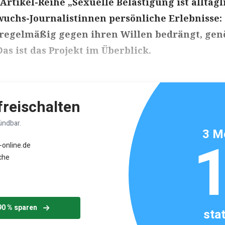
rtikel-Reihe „Sexuelle Belästigung ist alltägl
uchs-Journalistinnen persönliche Erlebnisse:
regelmäßig gegen ihren Willen bedrängt, gen
as ist das Projekt im Überblick.
ikels: ca. 3 Minuten
 freischalten
ündbar.
3 M
-online.de
che
90 % sparen
sta