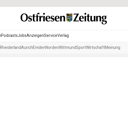
n
Podcasts
Jobs
Anzeigen
Service
Verlag
Rheiderland
Aurich
Emden
Norden
Wittmund
Sport
Wirtschaft
Meinung