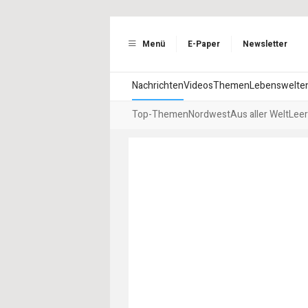
Menü
E-Paper
Newsletter
Nachrichten
Videos
Themen
Lebenswelte
Top-Themen
Nordwest
Aus aller Welt
Leer