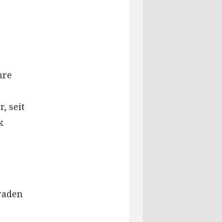
hre
, seit
k
m
raden