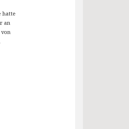
 hatte
r an
, von
n