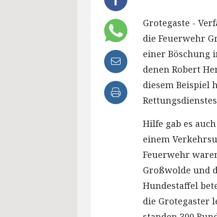
Grotegaste - Ver
die Feuerwehr Gr
einer Böschung in
denen Robert He
diesem Beispiel 
Rettungsdienstes
Hilfe gab es auc
einem Verkehrsun
Feuerwehr waren
Großwolde und d
Hundestaffel bet
die Grotegaster l
standen 300 Run