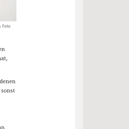
. Foto:
en
at,
edenen
 sonst
nn,