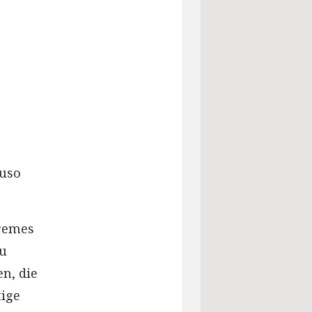
auso
Cremes
zu
n, die
tige