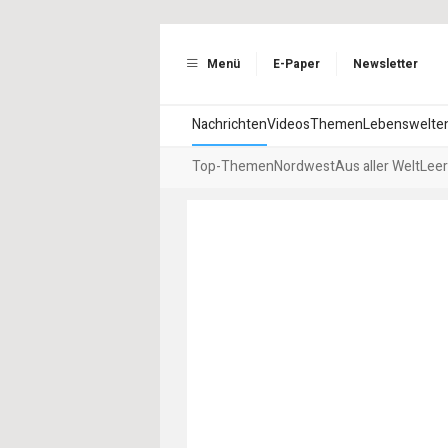
Menü
E-Paper
Newsletter
Nachrichten
Videos
Themen
Lebenswelte
Top-Themen
Nordwest
Aus aller Welt
Leer