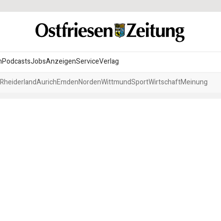
n
Podcasts
Jobs
Anzeigen
Service
Verlag
Rheiderland
Aurich
Emden
Norden
Wittmund
Sport
Wirtschaft
Meinung