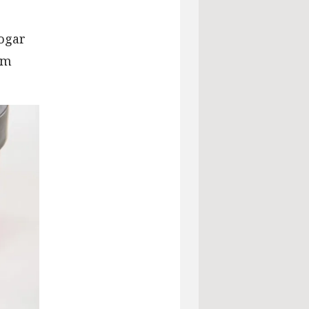
ogar
um