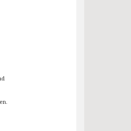
nd
en.