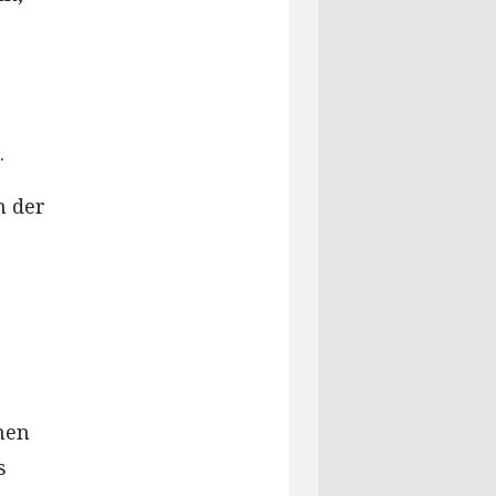
.
n der
enen
s