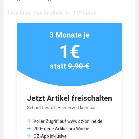
Lesedauer des Artikels: ca. 4 Minuten
3 Monate je
1€
statt
9,90 €
Jetzt Artikel freischalten
Schnell bestellt – jederzeit kündbar.
Voller Zugriff auf www.oz-online.de
700+ neue Artikel pro Woche
OZ-App inklusive