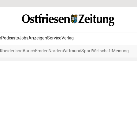
n
Podcasts
Jobs
Anzeigen
Service
Verlag
Rheiderland
Aurich
Emden
Norden
Wittmund
Sport
Wirtschaft
Meinung