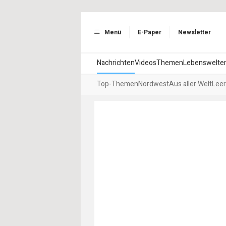
Menü
E-Paper
Newsletter
Nachrichten
Videos
Themen
Lebenswelte
Top-Themen
Nordwest
Aus aller Welt
Leer