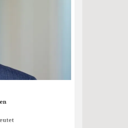
nen
eutet