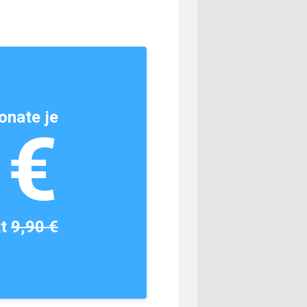
onate je
1€
tt
9,90 €