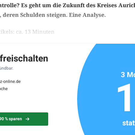
ntrolle? Es geht um die Zukunft des Kreises Auri
 deren Schulden steigen. Eine Analyse.
ikels: ca. 13 Minuten
 freischalten
kündbar.
3 Mo
z-online.de
oche
 90 % sparen
sta