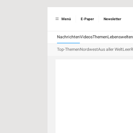
Menü
E-Paper
Newsletter
Nachrichten
Videos
Themen
Lebenswelten
Top-Themen
Nordwest
Aus aller Welt
Leer
R