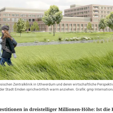
sischen Zentralklinik in Uthwerdum und deren wirtschaftliche Perspekti
der Stadt Emden sprichwörtlich warm anziehen. Grafik: gmp Internation
stitionen in dreistelliger Millionen-Höhe: Ist die 