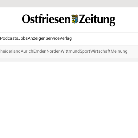
Podcasts
Jobs
Anzeigen
Service
Verlag
heiderland
Aurich
Emden
Norden
Wittmund
Sport
Wirtschaft
Meinung