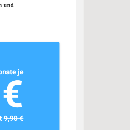
ch und
nate je
1€
tt
9,90 €