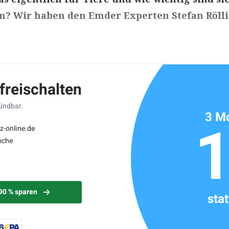
m? Wir haben den Emder Experten Stefan Röll
ikels: ca. 5 Minuten
 freischalten
kündbar.
3 Mo
z-online.de
oche
 90 % sparen
sta