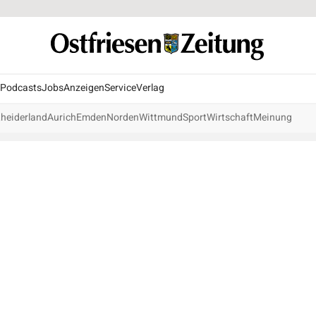
Podcasts
Jobs
Anzeigen
Service
Verlag
heiderland
Aurich
Emden
Norden
Wittmund
Sport
Wirtschaft
Meinung