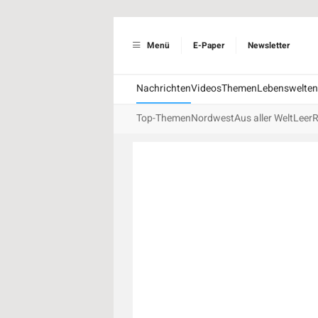
Menü
E-Paper
Newsletter
Nachrichten
Videos
Themen
Lebenswelten
Top-Themen
Nordwest
Aus aller Welt
Leer
R