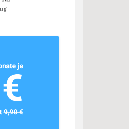
ing
nate je
1€
tt
9,90 €