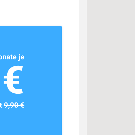
nate je
1€
tt
9,90 €