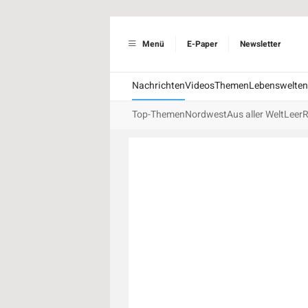
Menü
E-Paper
Newsletter
Nachrichten
Videos
Themen
Lebenswelten
Top-Themen
Nordwest
Aus aller Welt
Leer
R