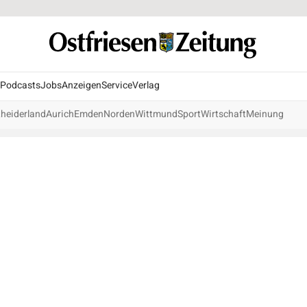
Podcasts
Jobs
Anzeigen
Service
Verlag
heiderland
Aurich
Emden
Norden
Wittmund
Sport
Wirtschaft
Meinung