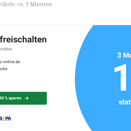
ikels: ca. 3 Minuten
 freischalten
kündbar.
3 Mo
z-online.de
oche
 90 % sparen
sta