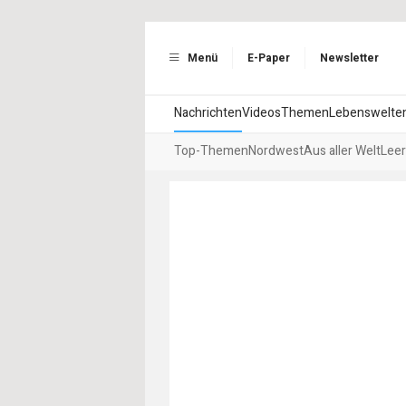
Menü
E-Paper
Newsletter
Nachrichten
Videos
Themen
Lebenswelte
Top-Themen
Nordwest
Aus aller Welt
Leer