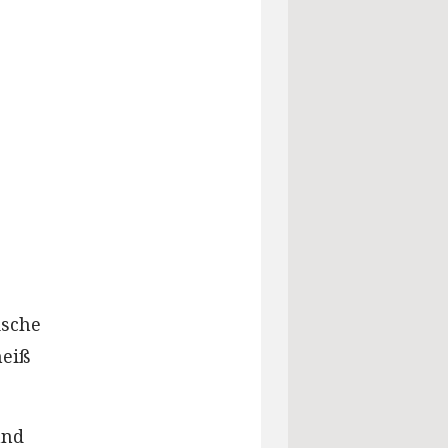
ische
heiß
and