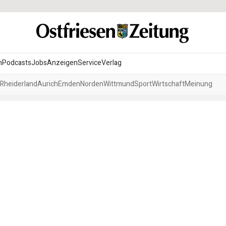
n
Podcasts
Jobs
Anzeigen
Service
Verlag
Rheiderland
Aurich
Emden
Norden
Wittmund
Sport
Wirtschaft
Meinung