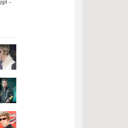
ppt –