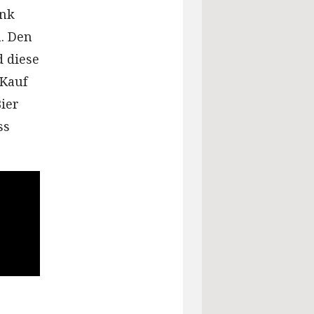
ank
. Den
 diese
 Kauf
ier
ss