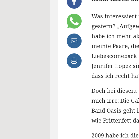
Was interessier
gestern? „Aufge
habe ich mehr al
meinte Paare, di
Liebescomeback f
Jennifer Lopez si
dass ich recht ha
Doch bei diesem 
mich irre: Die Ga
Band Oasis geht 
wie Frittenfett 
2009 habe ich di