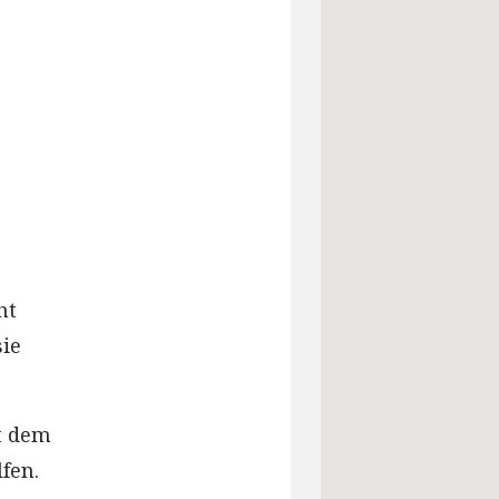
ht
sie
t dem
fen.