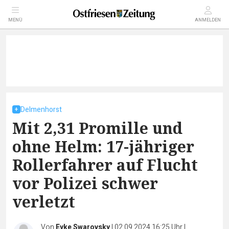
MENÜ
ANMELDEN
Delmenhorst
Mit 2,31 Promille und
ohne Helm: 17-jähriger
Rollerfahrer auf Flucht
vor Polizei schwer
verletzt
Von
Eyke Swarovsky
|
02.09.2024 16:25 Uhr
|