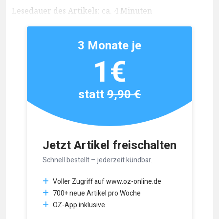
Lesedauer des Artikels: ca. 4 Minuten
3 Monate je
1€
statt
9,90 €
Jetzt Artikel freischalten
Schnell bestellt – jederzeit kündbar.
Voller Zugriff auf www.oz-online.de
700+ neue Artikel pro Woche
OZ-App inklusive