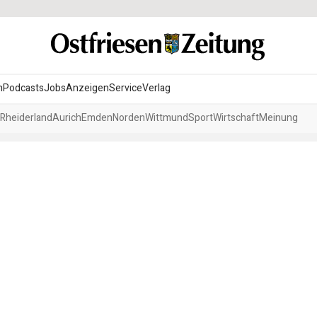
n
Podcasts
Jobs
Anzeigen
Service
Verlag
Rheiderland
Aurich
Emden
Norden
Wittmund
Sport
Wirtschaft
Meinung