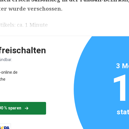
ter wurde verschossen.
ikels: ca. 1 Minute
 freischalten
ündbar.
3 M
-online.de
che
90 % sparen
sta