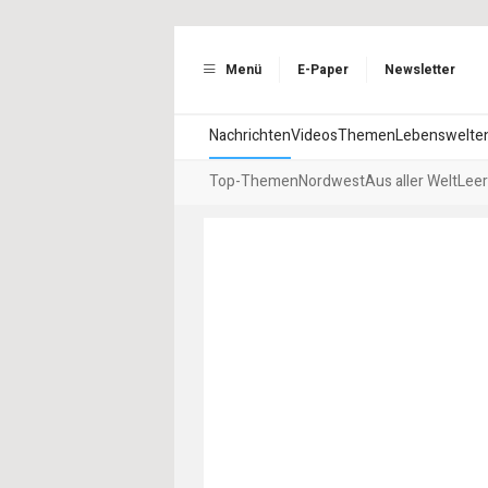
Menü
E-Paper
Newsletter
Nachrichten
Videos
Themen
Lebenswelte
Top-Themen
Nordwest
Aus aller Welt
Leer