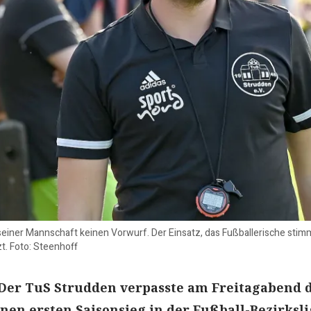
einer Mannschaft keinen Vorwurf. Der Einsatz, das Fußballerische stimm
t. Foto: Steenhoff
 Der TuS Strudden verpasste am Freitagabend 
en ersten Saisonsieg in der Fußball-Bezirksli