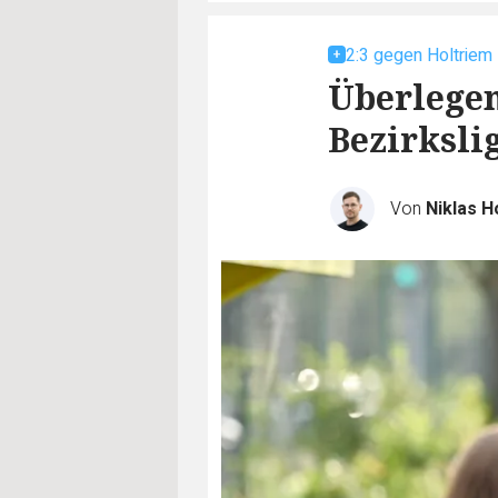
2:3 gegen Holtriem
Überlegen
Bezirksli
Von
Niklas 