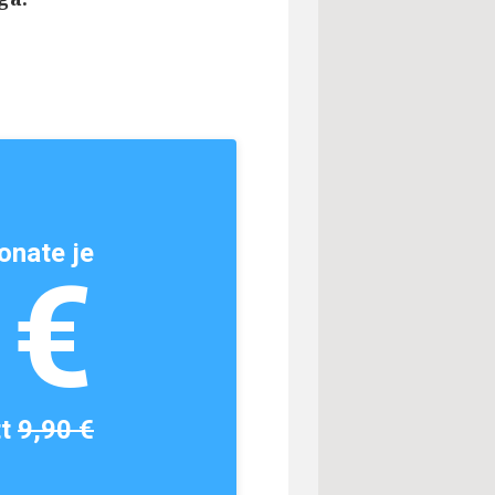
onate je
1€
tt
9,90 €