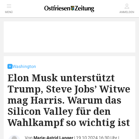
MENÜ
ANMELDEN
Washington
Elon Musk unterstützt
Trump, Steve Jobs’ Witwe
mag Harris. Warum das
Silicon Valley für den
Wahlkampf so wichtig ist
Von
Marie-Astrid Langer
|
19.10.2024 16:30 Uhr
|