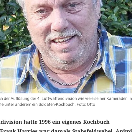
 der Auflösung der 4. Luftwaffendivision wie viele seiner Kameraden in
rne unter anderem ein Soldaten-Kochbuch. Foto: Otto
ndivision hatte 1996 ein eigenes Kochbuch
 Frank Harries war damals Stabsfeldwebel. Animi