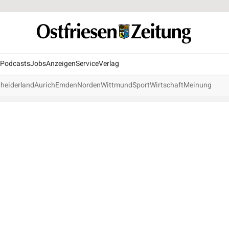
Podcasts
Jobs
Anzeigen
Service
Verlag
heiderland
Aurich
Emden
Norden
Wittmund
Sport
Wirtschaft
Meinung