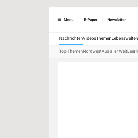
Menü
E-Paper
Newsletter
Nachrichten
Videos
Themen
Lebenswelten
Top-Themen
Nordwest
Aus aller Welt
Leer
R