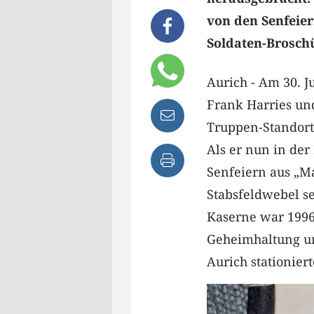
von den Senfeiern
Soldaten-Broschü
Aurich - Am 30. J
Frank Harries un
Truppen-Standort
Als er nun in der
Senfeiern aus „M
Stabsfeldwebel s
Kaserne war 1996 
Geheimhaltung un
Aurich stationier