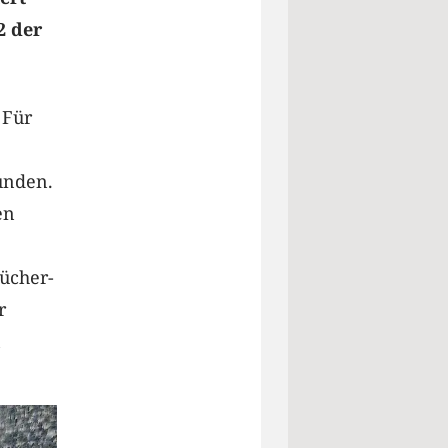
2 der
 Für
unden.
en
ücher-
r
n