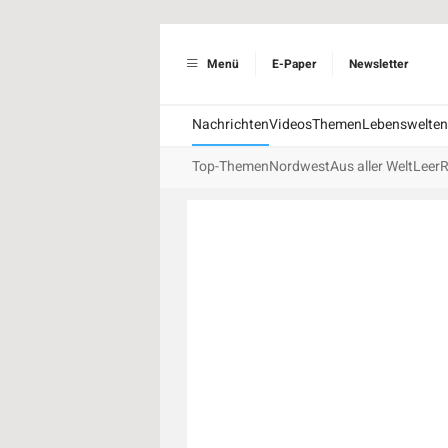
Menü
E-Paper
Newsletter
Nachrichten
Videos
Themen
Lebenswelten
Top-Themen
Nordwest
Aus aller Welt
Leer
R