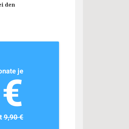
ei den
nate je
1€
tt
9,90 €