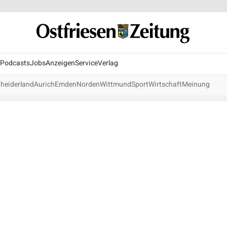
Podcasts
Jobs
Anzeigen
Service
Verlag
heiderland
Aurich
Emden
Norden
Wittmund
Sport
Wirtschaft
Meinung