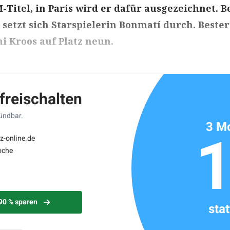
Titel, in Paris wird er dafür ausgezeichnet. B
setzt sich Starspielerin Bonmatí durch. Bester
ni Kroos auf Platz neun.
ikels: ca. 3 Minuten
 freischalten
kündbar.
3 Mo
z-online.de
oche
 90 % sparen
sta