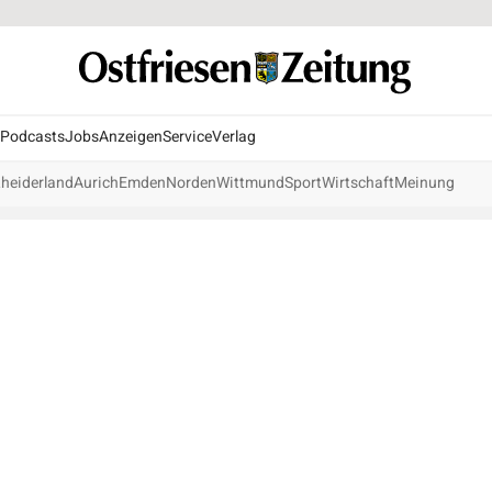
Podcasts
Jobs
Anzeigen
Service
Verlag
heiderland
Aurich
Emden
Norden
Wittmund
Sport
Wirtschaft
Meinung