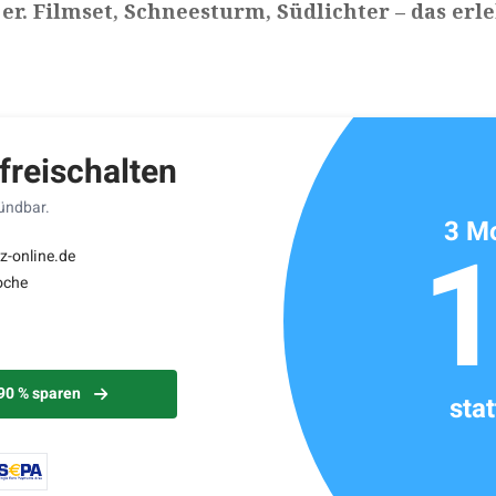
er. Filmset, Schneesturm, Südlichter – das erl
ikels: ca. 6 Minuten
 freischalten
kündbar.
3 Mo
z-online.de
oche
 90 % sparen
sta