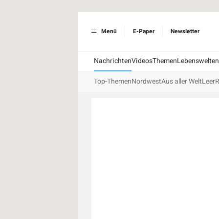
Menü
E-Paper
Newsletter
Nachrichten
Videos
Themen
Lebenswelten
Top-Themen
Nordwest
Aus aller Welt
Leer
R