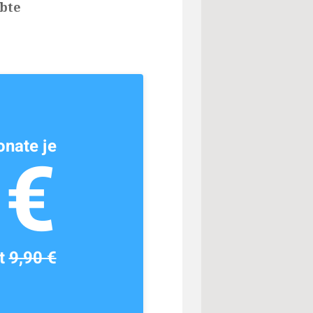
ebte
nate je
1€
tt
9,90 €