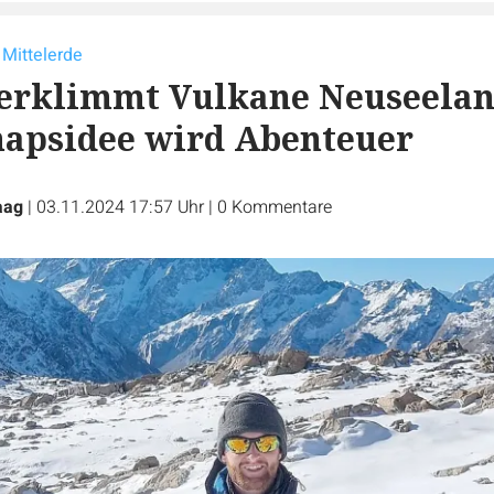
Mittelerde
 erklimmt Vulkane Neuseela
napsidee wird Abenteuer
aag
|
03.11.2024 17:57 Uhr
|
0
Kommentare