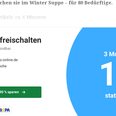
ochen sie im Winter Suppe – für 80 Bedürftige.
ikels: ca. 6 Minuten
 freischalten
kündbar.
3 Mo
z-online.de
oche
 90 % sparen
sta