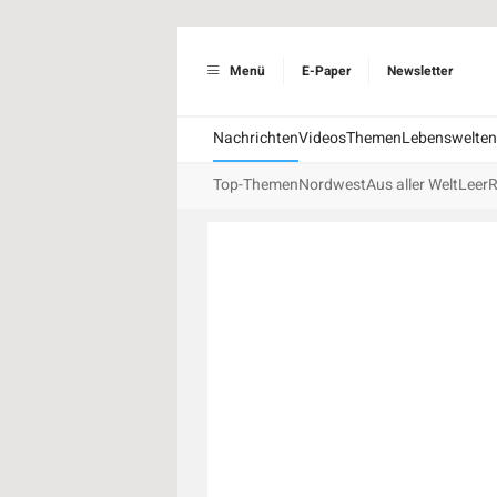
Menü
E-Paper
Newsletter
Nachrichten
Videos
Themen
Lebenswelten
Top-Themen
Nordwest
Aus aller Welt
Leer
R