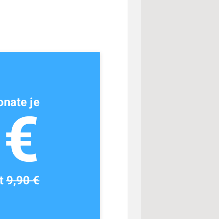
nate je
1€
tt
9,90 €