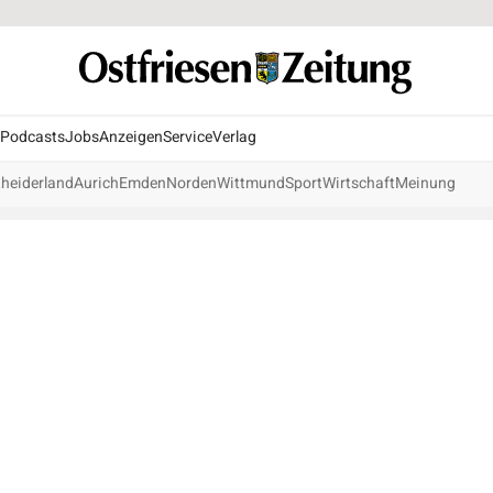
Podcasts
Jobs
Anzeigen
Service
Verlag
heiderland
Aurich
Emden
Norden
Wittmund
Sport
Wirtschaft
Meinung