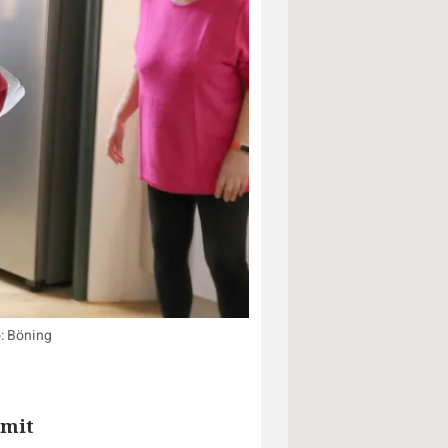
o: Böning
 mit