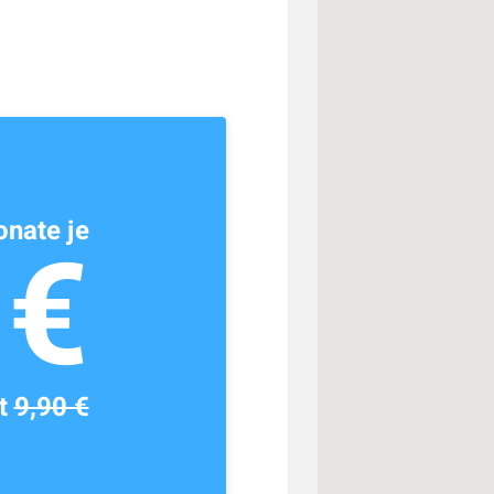
nate je
1€
tt
9,90 €