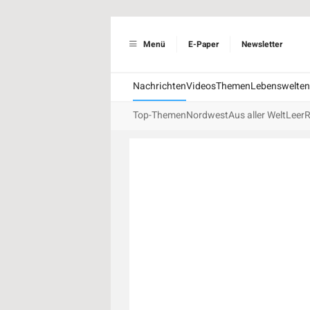
Menü
E-Paper
Newsletter
Nachrichten
Videos
Themen
Lebenswelten
Top-Themen
Nordwest
Aus aller Welt
Leer
R