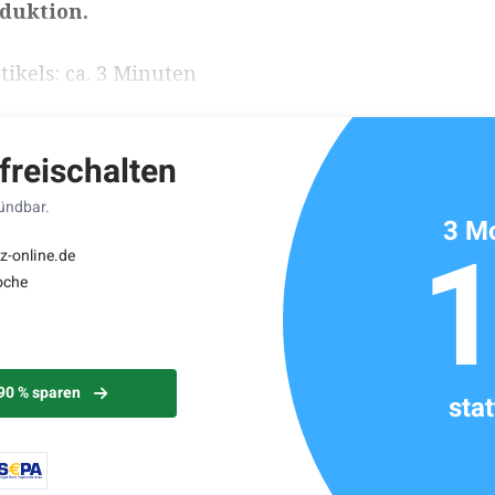
duktion.
ikels: ca. 3 Minuten
 freischalten
kündbar.
3 Mo
z-online.de
oche
 90 % sparen
sta