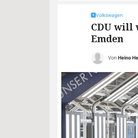
Volkswagen
CDU will 
Emden
Von
Heino H