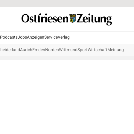
Podcasts
Jobs
Anzeigen
Service
Verlag
heiderland
Aurich
Emden
Norden
Wittmund
Sport
Wirtschaft
Meinung