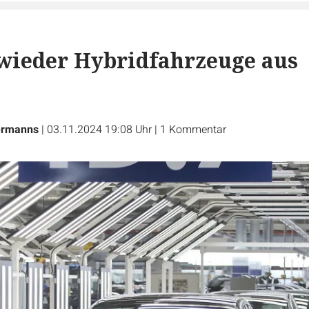
wieder Hybridfahrzeuge aus
ermanns
|
03.11.2024 19:08 Uhr
|
1
Kommentar