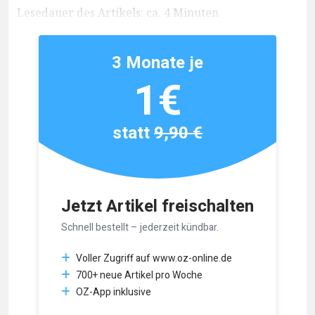
Lesedauer des Artikels: ca. 4 Minuten
3 Monate je
1€
statt
9,90 €
Jetzt Artikel freischalten
Schnell bestellt – jederzeit kündbar.
Voller Zugriff auf www.oz-online.de
700+ neue Artikel pro Woche
OZ-App inklusive