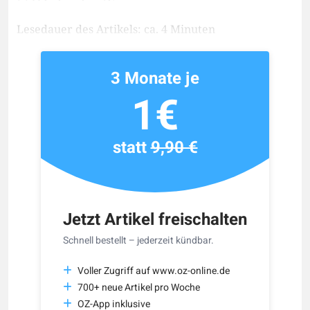
Lesedauer des Artikels: ca. 4 Minuten
3 Monate je
1€
statt
9,90 €
Jetzt Artikel freischalten
Schnell bestellt – jederzeit kündbar.
Voller Zugriff auf www.oz-online.de
700+ neue Artikel pro Woche
OZ-App inklusive