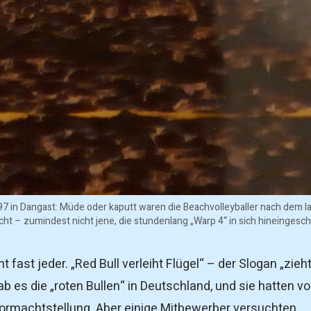
 in Dangast: Müde oder kaputt waren die Beachvolleyballer nach dem l
t – zumindest nicht jene, die stundenlang „Warp 4“ in sich hineingesch
 fast jeder. „Red Bull verleiht Flügel“ – der Slogan „zieht
b es die „roten Bullen“ in Deutschland, und sie hatten v
ormachtstellung. Aber einige Mitbewerber versuchten