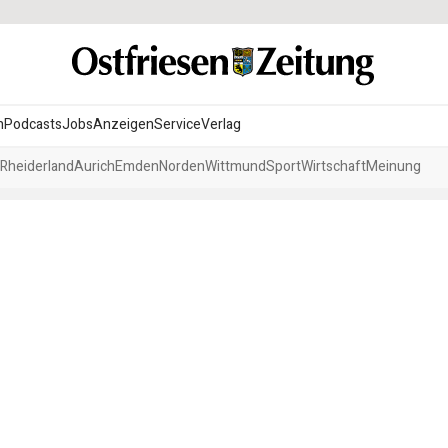
n
Podcasts
Jobs
Anzeigen
Service
Verlag
Rheiderland
Aurich
Emden
Norden
Wittmund
Sport
Wirtschaft
Meinung