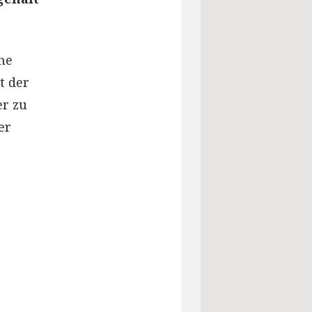
he
t der
er zu
er