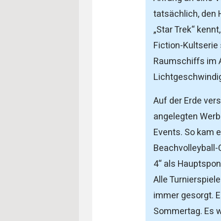
tatsächlich, den
„Star Trek“ kenn
Fiction-Kultseri
Raumschiffs im A
Lichtgeschwindig
Auf der Erde versu
angelegten Werbe
Events. So kam e
Beachvolleyball-
4“ als Hauptspon
Alle Turnierspie
immer gesorgt. E
Sommertag. Es wa