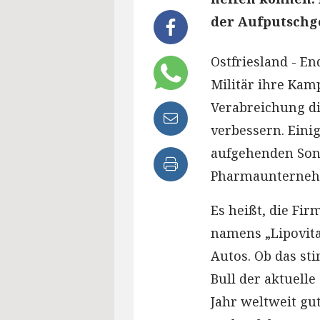
der Aufputschg
Ostfriesland - E
Militär ihre Kamp
Verabreichung di
verbessern. Eini
aufgehenden Sonn
Pharmaunternehm
Es heißt, die Fi
namens „Lipovita
Autos. Ob das sti
Bull der aktuell
Jahr weltweit gu