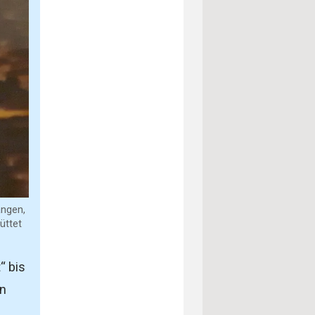
angen,
üttet
“ bis
on