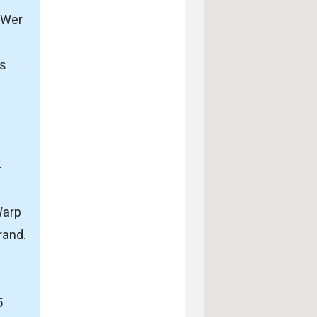
 Wer
es
-
Warp
rand.
5