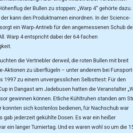
 Höhenflug der Bullen zu stoppen: „Warp 4“ gehörte dazu.
t, der kann den Produktnamen einordnen. In der Science-
e sorgt ein Warp-Antrieb für den angemessenen Schub d
ll. Warp 4 entspricht dabei der 64-fachen
keit.
chten die Vertriebler derweil, die roten Bullen mit breit
-Aktionen zu überflügeln – unter anderem bei Funsport
s 1997 zu einem unvergesslichen Selbsttest: Für den
Cup in Dangast am Jadebusen hatten die Veranstalter „
sor gewinnen können. Etliche Kühltruhen standen am St
ler konnten sich kostenlos bedienen, für Nachschub war
s gab jederzeit gekühlte Dosen. Es war ein heißer
r ein langer Turniertag. Und es waren wohl so um die 1