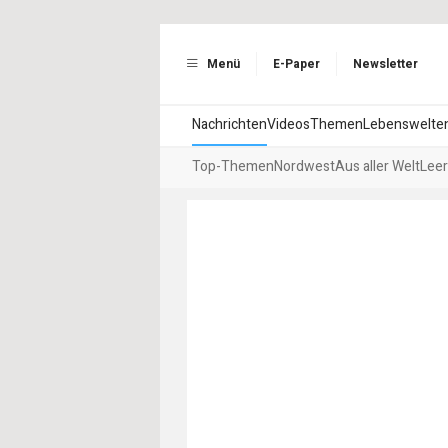
Menü
E-Paper
Newsletter
Nachrichten
Videos
Themen
Lebenswelte
Top-Themen
Nordwest
Aus aller Welt
Leer